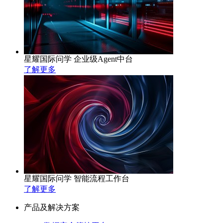
星耀国际问学 企业级Agent中台
了解更多
星耀国际问学 智能流程工作台
了解更多
产品及解决方案