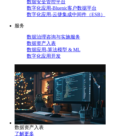
数据安全管控平台
数字化应用-Bluenic客户数据平台
数字化应用-云捷集成中间件（ESB）
服务
数据治理咨询与实施服务
数据资产入表
数据应用-算法模型 & ML
数字化应用开发
数据资产入表
了解更多