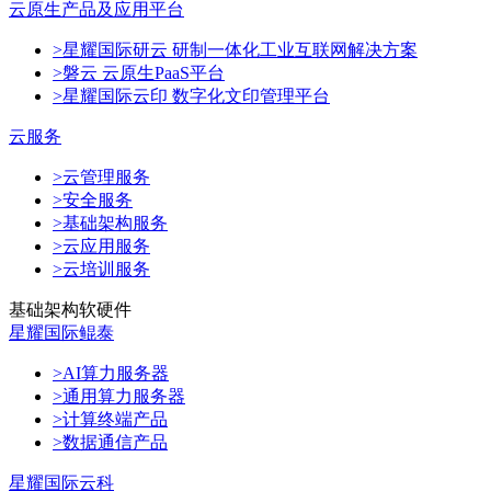
云原生产品及应用平台
>星耀国际研云 研制一体化工业互联网解决方案
>磐云 云原生PaaS平台
>星耀国际云印 数字化文印管理平台
云服务
>云管理服务
>安全服务
>基础架构服务
>云应用服务
>云培训服务
基础架构软硬件
星耀国际鲲泰
>AI算力服务器
>通用算力服务器
>计算终端产品
>数据通信产品
星耀国际云科